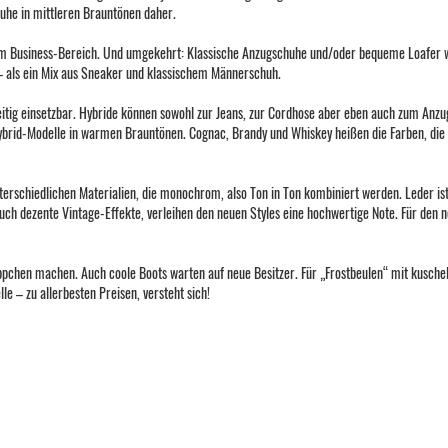
uhe in mittleren Brauntönen daher.
dem Business-Bereich. Und umgekehrt: Klassische Anzugschuhe und/oder bequeme Loafer we
 als ein Mix aus Sneaker und klassischem Männerschuh.
eitig einsetzbar. Hybride können sowohl zur Jeans, zur Cordhose aber eben auch zum Anzu
ybrid-Modelle in warmen Brauntönen. Cognac, Brandy und Whiskey heißen die Farben, die
terschiedlichen Materialien, die monochrom, also Ton in Ton kombiniert werden. Leder is
ch dezente Vintage-Effekte, verleihen den neuen Styles eine hochwertige Note. Für den nö
äppchen machen. Auch coole Boots warten auf neue Besitzer. Für „Frostbeulen“ mit kusch
lle – zu allerbesten Preisen, versteht sich!