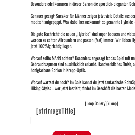
Besonders edel kommen in dieser Saison die sportlich-eleganten Sch
Genauer gesagt: Sneaker für Männer zeigen jetzt viele Details aus 
modisch aufgepeppt. Was dabei herauskommt: so genannte Hybride –
Die gute Nachricht: die neuen „Hybride“ sind super bequem und viels
werden zu echten Allroundern und passen (fast) immer. Wir lieben H
jetzt 100%ig richtig liegen.
Worauf sollte MANN achten? Besonders angesagt ist das Spiel mit un
Gebrauchsspuren sind ausdrücklich erlaubt. Handwerkliches Finish, au
honigfarbene Sohlen in Krepp-Optik.
Worauf wartest du noch? Im Sale kannst du jetzt fantastische Schn
Hiking-Styles – wer jetzt loszieht, findet im Geschäft die besten Mode
[Loop Gallery]
[/Loop]
[strImageTitle]